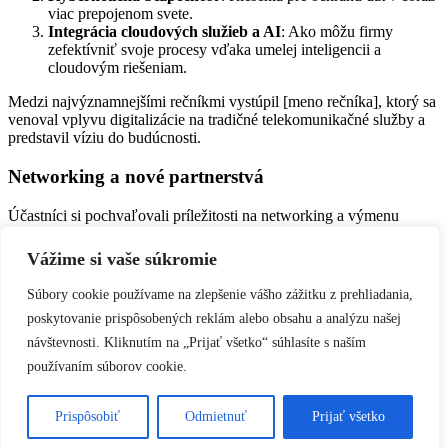
viac prepojenom svete.
Integrácia cloudových služieb a AI
: Ako môžu firmy
zefektívniť svoje procesy vďaka umelej inteligencii a
cloudovým riešeniam.
Medzi najvýznamnejšími rečníkmi vystúpil [meno rečníka], ktorý sa
venoval vplyvu digitalizácie na tradičné telekomunikačné služby a
predstavil víziu do budúcnosti.
Networking a nové partnerstvá
Účastníci si pochvaľovali príležitosti na networking a výmenu
praktických skúseností. Workshopy poskytli priestor na riešenie
konkrétnych problémov a prezentáciu inovatívnych produktov.
Vážime si vaše súkromie
Záver
Súbory cookie používame na zlepšenie vášho zážitku z prehliadania,
poskytovanie prispôsobených reklám alebo obsahu a analýzu našej
IT Telco Conference 2018 priniesla bohatý program a praktické
návštevnosti. Kliknutím na „Prijať všetko“ súhlasíte s naším
poznatky, ktoré inšpirovali účastníkov k rozvoju nových stratégií v
oblasti IT a telekomunikácií. Konferencia opäť potvrdila svoju
používaním súborov cookie.
pozíciu kľúčovej platformy pre zdieľanie inovácií a budovanie
budúcnosti technologického priemyslu.
Prispôsobiť
Odmietnuť
Prijať všetko
© 2024 Leadmedia |
hello@leadmedia.sk