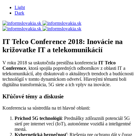
Light
Dark
IT Telco Conference 2018: Inovácie na
križovatke IT a telekomunikácií
V roku 2018 sa uskutočnila prestížna konferencia
IT Telco
Conference
, ktorá spojila popredných odborníkov z oblasti IT a
telekomunikácií, aby diskutovali o aktuálnych trendoch a budúcnosti
technológií v tomto dynamickom odvetví. Hlavnými témami boli
digitálna transformácia, 5G siete a ich vplyv na inovácie.
Kľúčové témy a diskusie
Konferencia sa sústredila na tri hlavné oblasti:
Príchod 5G technológií
: Prednášky zdôraznili potenciál 5G
sietí pre internet vecí (IoT), autonómne vozidlá a inteligentné
mestá.
Kybernetická bezpečnosť
: Riešenia pre ochranu dát v čoraz