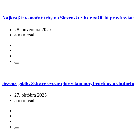
Najkrajšie vianočné trhy na Slovensku: Kde zažiť tú pravú svia
28. novembra 2025
4 min read
Sezóna jabĺk: Zdravé ovocie plné vitamínov, benefitov a chutného
27. októbra 2025
3 min read