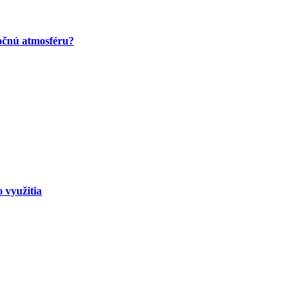
točnú atmosféru?
 využitia