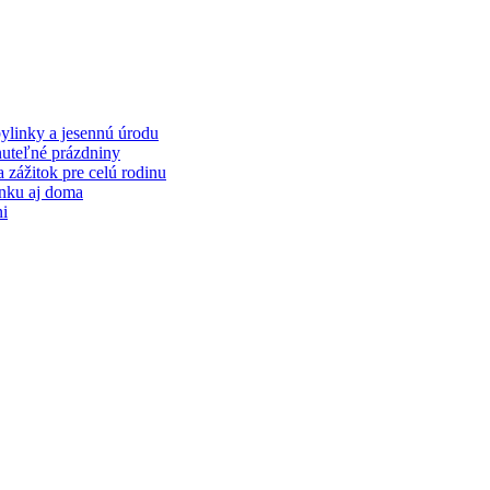
bylinky a jesennú úrodu
nuteľné prázdniny
 zážitok pre celú rodinu
onku aj doma
ni