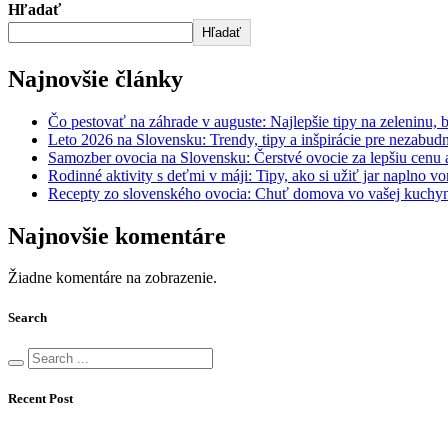
Hľadať
Hľadať
Najnovšie články
Čo pestovať na záhrade v auguste: Najlepšie tipy na zeleninu, 
Leto 2026 na Slovensku: Trendy, tipy a inšpirácie pre nezabud
Samozber ovocia na Slovensku: Čerstvé ovocie za lepšiu cenu a
Rodinné aktivity s deťmi v máji: Tipy, ako si užiť jar naplno v
Recepty zo slovenského ovocia: Chuť domova vo vašej kuchy
Najnovšie komentáre
Žiadne komentáre na zobrazenie.
Search
Recent Post