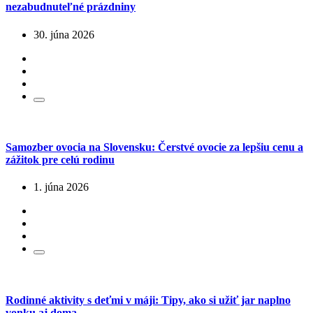
nezabudnuteľné prázdniny
30. júna 2026
Samozber ovocia na Slovensku: Čerstvé ovocie za lepšiu cenu a
zážitok pre celú rodinu
1. júna 2026
Rodinné aktivity s deťmi v máji: Tipy, ako si užiť jar naplno
vonku aj doma