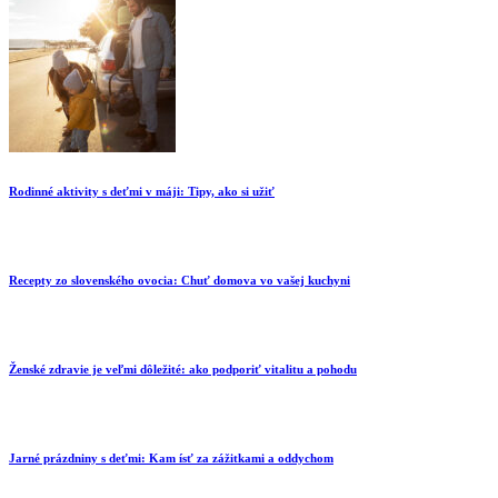
Rodinné aktivity s deťmi v máji: Tipy, ako si užiť
Recepty zo slovenského ovocia: Chuť domova vo vašej kuchyni
Ženské zdravie je veľmi dôležité: ako podporiť vitalitu a pohodu
Jarné prázdniny s deťmi: Kam ísť za zážitkami a oddychom