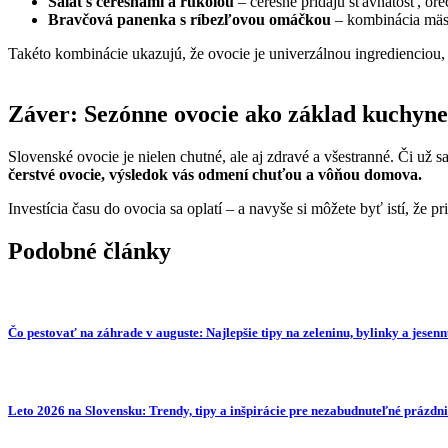
Šalát s čerešňami a rukolou
– čerešne pridajú šťavnatosť, ore
Bravčová panenka s ríbezľovou omáčkou
– kombinácia mäsa
Takéto kombinácie ukazujú, že ovocie je univerzálnou ingredienciou, 
Záver: Sezónne ovocie ako základ kuchyne
Slovenské ovocie je nielen chutné, ale aj zdravé a všestranné. Či už 
čerstvé ovocie, výsledok vás odmení chuťou a vôňou domova.
Investícia času do ovocia sa oplatí – a navyše si môžete byť istí, že pr
Podobné články
Čo pestovať na záhrade v auguste: Najlepšie tipy na zeleninu, bylinky a jesen
Leto 2026 na Slovensku: Trendy, tipy a inšpirácie pre nezabudnuteľné prázdn