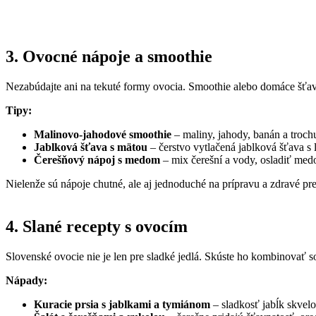
3. Ovocné nápoje a smoothie
Nezabúdajte ani na tekuté formy ovocia. Smoothie alebo domáce šťa
Tipy:
Malinovo-jahodové smoothie
– maliny, jahody, banán a trochu
Jablková šťava s mätou
– čerstvo vytlačená jablková šťava s 
Čerešňový nápoj s medom
– mix čerešní a vody, osladiť med
Nielenže sú nápoje chutné, ale aj jednoduché na prípravu a zdravé pre
4. Slané recepty s ovocím
Slovenské ovocie nie je len pre sladké jedlá. Skúste ho kombinovať s
Nápady:
Kuracie prsia s jablkami a tymiánom
– sladkosť jabĺk skvel