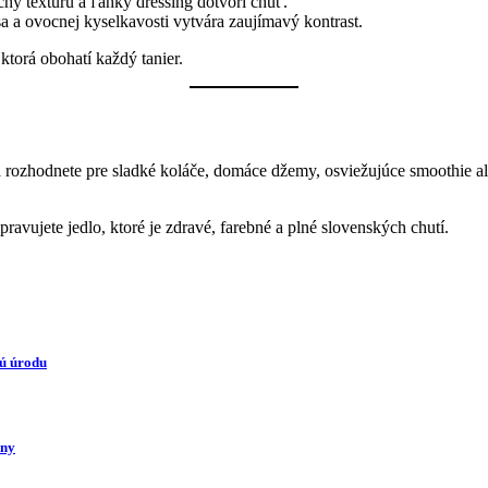
chy textúru a ľahký dressing dotvorí chuť.
 a ovocnej kyselkavosti vytvára zaujímavý kontrast.
ktorá obohatí každý tanier.
sa rozhodnete pre sladké koláče, domáce džemy, osviežujúce smoothie al
ipravujete jedlo, ktoré je zdravé, farebné a plné slovenských chutí.
nú úrodu
iny