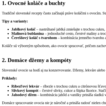
1. Ovocné koláče a buchty
Tradičné slovenské recepty často začínajú práve koláčmi s ovocím. St
Tipy a varianty:
Jablkový koláč
– nastrúhané jablká zmiešajte s trochou cukru, š
Malinová bublanina
– jednoduché cesto, čerstvé maliny a tro
Čerešňový koláč s tvarohom
– kombinácia jemného tvarohu a 
Koláče sú výborným spôsobom, ako ovocie spracovať, pričom zachová
2. Domáce džemy a kompóty
Slovenské ovocie sa hodí aj na konzervovanie. Džemy, lekváre alebo
Príklady:
Ríbezľový lekvár
– ríbezle s trochou cukru a citrónovou šťavo
Slivkový kompót
– čerstvé slivky, cukor a štipka škorice. Stač
Jahodový džem
– kombinácia jahôd a vanilky prináša sladkú 
Domáce spracovanie ovocia nie je náročné a prináša radosť nielen chuť