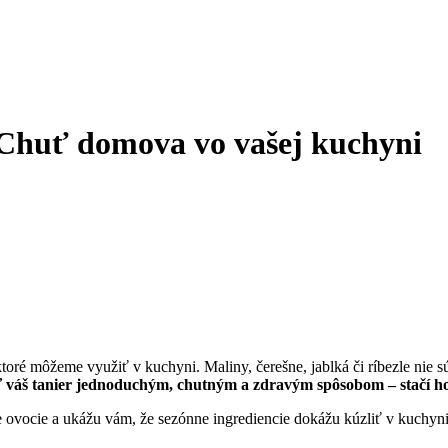
 Chuť domova vo vašej kuchyni
toré môžeme využiť v kuchyni. Maliny, čerešne, jablká či ríbezle nie sú
iť váš tanier jednoduchým, chutným a zdravým spôsobom – stačí ho
ne ovocie a ukážu vám, že sezónne ingrediencie dokážu kúzliť v kuchyn