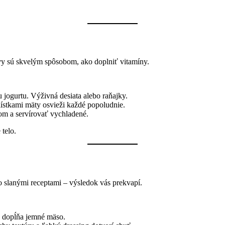
vy sú skvelým spôsobom, ako doplniť vitamíny.
 jogurtu. Výživná desiata alebo raňajky.
lístkami mäty osvieži každé popoludnie.
om a servírovať vychladené.
 telo.
o slanými receptami – výsledok vás prekvapí.
o dopĺňa jemné mäso.