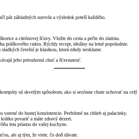
ačí pár základných surovín a výsledok poteší každého.
korice a citrónovej šťavy. Vložte do cesta a pečte do zlatista.
cha práškového cukru. Rýchly recept, ideálny na letné popoludnie.
sladkých čerešní je klasikou, ktorá nikdy nesklame.
vajú jeho prirodzenú chuť a šťavnatosť.
 kompóty sú skvelým spôsobom, ako si sezónne chute uchovať na celý 
u varené do hustej konzistencie. Perfektné na chlieb aj palacinky.
í krátko povariť a máte zdravý dezert.
vôňu leta priamo do vašej kuchyne.
ou, ale aj tým, že viete, čo doň dávate.