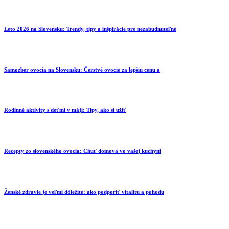
Leto 2026 na Slovensku: Trendy, tipy a inšpirácie pre nezabudnuteľné
Samozber ovocia na Slovensku: Čerstvé ovocie za lepšiu cenu a
Rodinné aktivity s deťmi v máji: Tipy, ako si užiť
Recepty zo slovenského ovocia: Chuť domova vo vašej kuchyni
Ženské zdravie je veľmi dôležité: ako podporiť vitalitu a pohodu