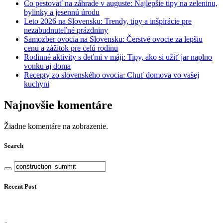
Čo pestovať na záhrade v auguste: Najlepšie tipy na zeleninu,
bylinky a jesennú úrodu
Leto 2026 na Slovensku: Trendy, tipy a inšpirácie pre
nezabudnuteľné prázdniny
Samozber ovocia na Slovensku: Čerstvé ovocie za lepšiu
cenu a zážitok pre celú rodinu
Rodinné aktivity s deťmi v máji: Tipy, ako si užiť jar naplno
vonku aj doma
Recepty zo slovenského ovocia: Chuť domova vo vašej
kuchyni
Najnovšie komentáre
Žiadne komentáre na zobrazenie.
Search
Recent Post