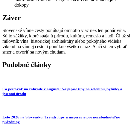
dokopy.
Záver
Slovenské vínne cesty ponúkajú omnoho viac než len pohár vína.
Sú to zážitky, ktoré spájajú prírodu, kultúru, remeslo a ľudí. Či už si
milovník vína, historickej architektúry alebo pokojného vidieka,
víkend na vínnej ceste ti ponúkne všetko naraz. Stačí si len vybrať
smer a otvoriť sa novým chutiam.
Podobné články
Čo pestovať na záhrade v auguste: Najlepšie tipy na zeleninu, bylinky a
jesennú úrodu
Leto 2026 na Slovensku: Trendy, tipy a inšpirácie pre nezabudnuteľné
prázdniny