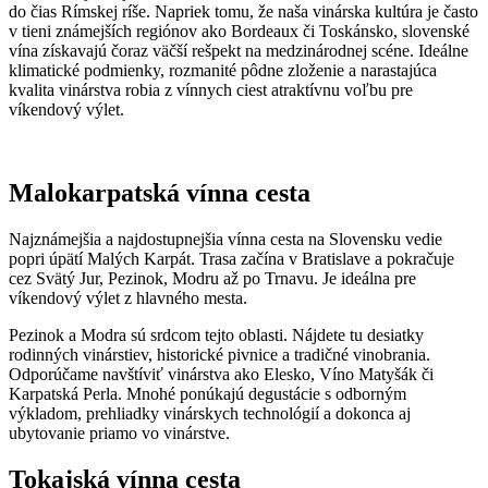
do čias Rímskej ríše. Napriek tomu, že naša vinárska kultúra je často
v tieni známejších regiónov ako Bordeaux či Toskánsko, slovenské
vína získavajú čoraz väčší rešpekt na medzinárodnej scéne. Ideálne
klimatické podmienky, rozmanité pôdne zloženie a narastajúca
kvalita vinárstva robia z vínnych ciest atraktívnu voľbu pre
víkendový výlet.
Malokarpatská vínna cesta
Najznámejšia a najdostupnejšia vínna cesta na Slovensku vedie
popri úpätí Malých Karpát. Trasa začína v Bratislave a pokračuje
cez Svätý Jur, Pezinok, Modru až po Trnavu. Je ideálna pre
víkendový výlet z hlavného mesta.
Pezinok a Modra sú srdcom tejto oblasti. Nájdete tu desiatky
rodinných vinárstiev, historické pivnice a tradičné vinobrania.
Odporúčame navštíviť vinárstva ako Elesko, Víno Matyšák či
Karpatská Perla. Mnohé ponúkajú degustácie s odborným
výkladom, prehliadky vinárskych technológií a dokonca aj
ubytovanie priamo vo vinárstve.
Tokajská vínna cesta