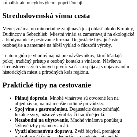
kúpalísk alebo cyklovýletmi popri Dunaji.
Stredoslovenská vínna cesta
Menej známa, no mimoriadne zaujímavá je aj oblasť okolo Krupiny,
Dudincov a Sebechlieb. Miestni vinári sa zameriavajú na ekologické
a biodynamické pestovanie hrozna. Degustácie bývajú často
osobnejšie a zamerané na hlbší výklad o filozofii výroby.
Tento región je vhodný najmä pre návštevníkov, ktorí hľadajú
pokoj, tradičný prístup a osobný kontakt s vinárom. Návšteva
stredoslovenských vínnych pivníc sa často spája aj s objavovaním
historických miest a prírodných krás regiónu.
Praktické tipy na cestovanie
Plánuj dopredu.
Mnohé vinárstva sú otvorené len na
objednávku, najmä menšie rodinné prevádzky.
Spoj víno s gastronómiou.
Degustácie často zahŕňajú
lokálne syry, mäsové výrobky či tradičné jedlá.
Nezabudni na ubytovanie.
Mnohé vinárstva ponúkajú
štýlové izby priamo v areáli.
Využi alternatívnu dopravu.
Zváž bicykel, prenájom
mikrobusu či šoféra – degustácia a vedenie auta nejdú