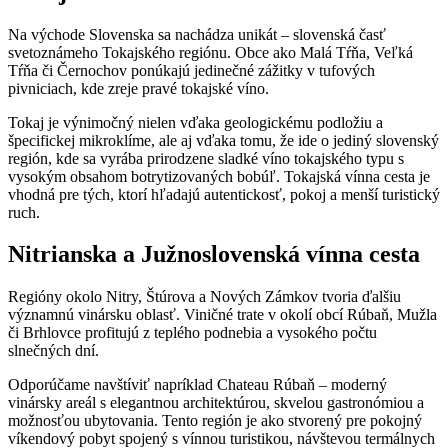
Na východe Slovenska sa nachádza unikát – slovenská časť
svetoznámeho Tokajského regiónu. Obce ako Malá Tŕňa, Veľká
Tŕňa či Černochov ponúkajú jedinečné zážitky v tufových
pivniciach, kde zreje pravé tokajské víno.
Tokaj je výnimočný nielen vďaka geologickému podložiu a
špecifickej mikroklíme, ale aj vďaka tomu, že ide o jediný slovenský
región, kde sa vyrába prirodzene sladké víno tokajského typu s
vysokým obsahom botrytizovaných bobúľ. Tokajská vínna cesta je
vhodná pre tých, ktorí hľadajú autentickosť, pokoj a menší turistický
ruch.
Nitrianska a Južnoslovenská vínna cesta
Regióny okolo Nitry, Štúrova a Nových Zámkov tvoria ďalšiu
významnú vinársku oblasť. Viničné trate v okolí obcí Rúbaň, Mužla
či Brhlovce profitujú z teplého podnebia a vysokého počtu
slnečných dní.
Odporúčame navštíviť napríklad Chateau Rúbaň – moderný
vinársky areál s elegantnou architektúrou, skvelou gastronómiou a
možnosťou ubytovania. Tento región je ako stvorený pre pokojný
víkendový pobyt spojený s vínnou turistikou, návštevou termálnych