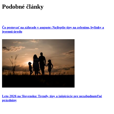
Podobné články
Čo pestovať na záhrade v auguste: Najlepšie tipy na zeleninu, bylinky a
jesennú úrodu
Leto 2026 na Slovensku: Trendy, tipy a inšpirácie pre nezabudnuteľné
prázdniny