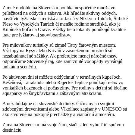
Zimné obdobie na Slovensku ponúka nespočetné množstvo
príležitostí na oddych a zábavu. Ak hľadáte aktívny oddych,
navštívte lyžiarske strediská ako Jasná v Nízkych Tatrách, Štrbské
Pleso vo Vysokých Tatrách či menšie rodinné strediská, ako je
Kubínska hoľa na Orave. Všetky tieto lokality ponúkajú kvalitné
trate pre lyžiarov aj snowboardistov.
Pre milovníkov turistiky sú zimné Tatry čarovným miestom.
Výstupy na Rysy alebo Kriváň v zasneženom prostredí sú
nezabudnuteľné zážitky. Ak preferujete menej náročné trasy,
odporúčame Slovenský raj, kde zamrznuté vodopády vytvárajú
unikátnu scenériu.
Po aktívnom dni si môžete oddýchnuť v termálnych kúpeľoch.
Bešeňová, Tatralandia alebo Rajecké Teplice ponúkajú relax vo
vonkajších bazénoch aj počas zimy. Pre rodiny s deťmi sú ideálne
aquaparky so šmykľavkami a zábavnými atrakciami.
A nezabúdajme na slovenské dedinky. Čičmany so svojimi
zdobenými drevenicami alebo Vlkolínec zapísaný v UNESCO sú
ako stvorené na pokojné prechádzky a vianočnú atmosféru.
Zima na Slovensku má svoje čaro, stačí si len vybrať tú správnu
destináciu.