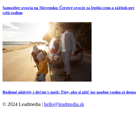
Samozber ovocia na Slovensku: Čerstvé ovocie za lepšiu cenu a zážitok pre
celú rodinu
Rodinné aktivity s deťmi v máji: Tipy, ako si užiť jar naplno vonku aj doma
© 2024 Leadmedia |
hello@leadmedia.sk