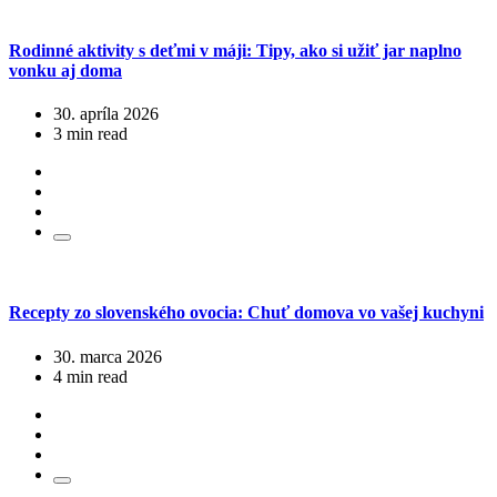
Rodinné aktivity s deťmi v máji: Tipy, ako si užiť jar naplno
vonku aj doma
30. apríla 2026
3 min read
Recepty zo slovenského ovocia: Chuť domova vo vašej kuchyni
30. marca 2026
4 min read