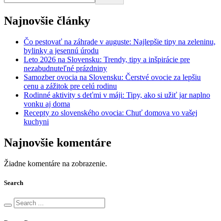
Najnovšie články
Čo pestovať na záhrade v auguste: Najlepšie tipy na zeleninu,
bylinky a jesennú úrodu
Leto 2026 na Slovensku: Trendy, tipy a inšpirácie pre
nezabudnuteľné prázdniny
Samozber ovocia na Slovensku: Čerstvé ovocie za lepšiu
cenu a zážitok pre celú rodinu
Rodinné aktivity s deťmi v máji: Tipy, ako si užiť jar naplno
vonku aj doma
Recepty zo slovenského ovocia: Chuť domova vo vašej
kuchyni
Najnovšie komentáre
Žiadne komentáre na zobrazenie.
Search