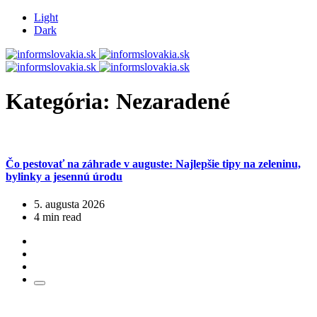
Light
Dark
Kategória:
Nezaradené
Čo pestovať na záhrade v auguste: Najlepšie tipy na zeleninu,
bylinky a jesennú úrodu
5. augusta 2026
4 min read