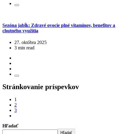
Sezóna jabĺk: Zdravé ovocie plné vitamínov, benefitov a
chutného využitia
27. októbra 2025
3 min read
Stránkovanie príspevkov
1
2
3
Hľadať
Hľadať