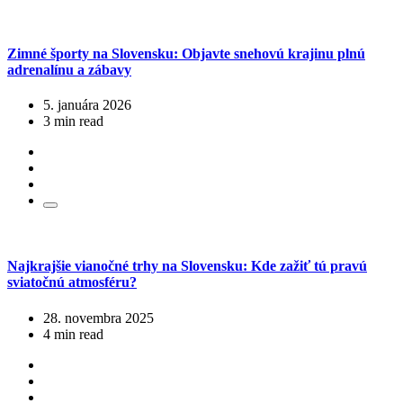
Zimné športy na Slovensku: Objavte snehovú krajinu plnú
adrenalínu a zábavy
5. januára 2026
3 min read
Najkrajšie vianočné trhy na Slovensku: Kde zažiť tú pravú
sviatočnú atmosféru?
28. novembra 2025
4 min read